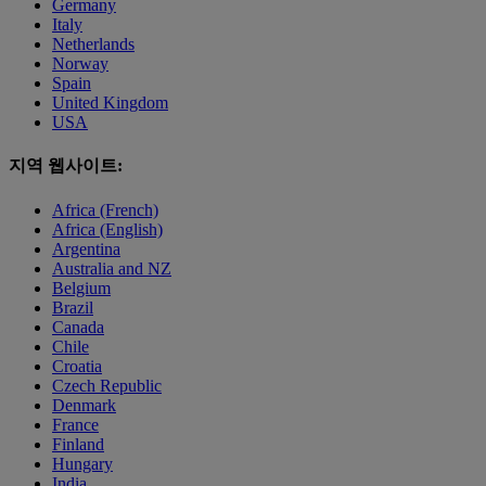
Germany
Italy
Netherlands
Norway
Spain
United Kingdom
USA
지역 웹사이트:
Africa (French)
Africa (English)
Argentina
Australia and NZ
Belgium
Brazil
Canada
Chile
Croatia
Czech Republic
Denmark
France
Finland
Hungary
India