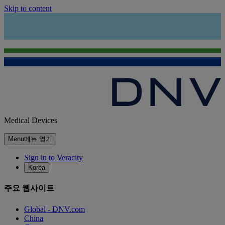
Skip to content
Medical Devices
Menu
메뉴 열기
Sign in to Veracity
Korea
주요 웹사이트
Global - DNV.com
China