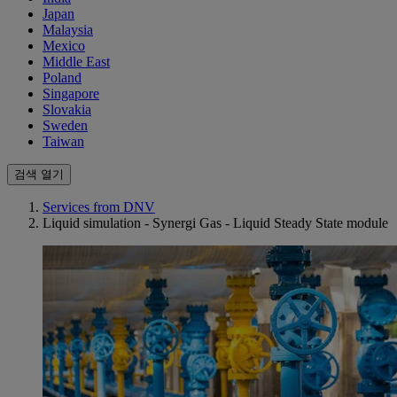
Japan
Malaysia
Mexico
Middle East
Poland
Singapore
Slovakia
Sweden
Taiwan
검색 열기
Services from DNV
Liquid simulation - Synergi Gas - Liquid Steady State module