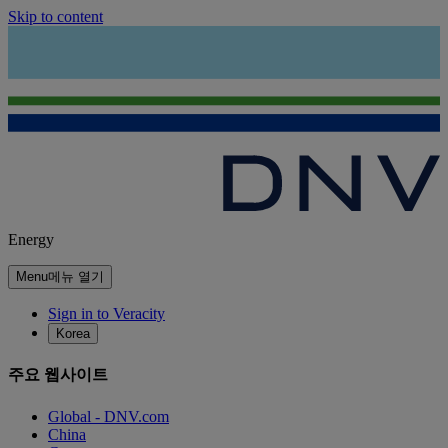
Skip to content
Energy
Menu
메뉴 열기
Sign in to Veracity
Korea
주요 웹사이트
Global - DNV.com
China