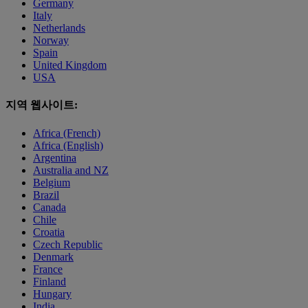
Germany
Italy
Netherlands
Norway
Spain
United Kingdom
USA
지역 웹사이트:
Africa (French)
Africa (English)
Argentina
Australia and NZ
Belgium
Brazil
Canada
Chile
Croatia
Czech Republic
Denmark
France
Finland
Hungary
India