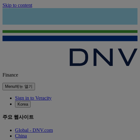
Skip to content
Finance
Menu
메뉴 열기
Sign in to Veracity
Korea
주요 웹사이트
Global - DNV.com
China