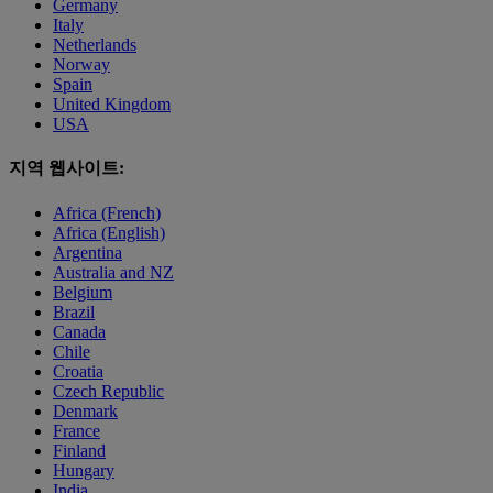
Germany
Italy
Netherlands
Norway
Spain
United Kingdom
USA
지역 웹사이트:
Africa (French)
Africa (English)
Argentina
Australia and NZ
Belgium
Brazil
Canada
Chile
Croatia
Czech Republic
Denmark
France
Finland
Hungary
India