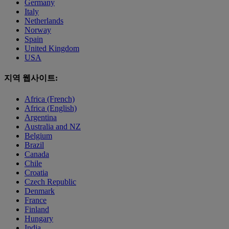
Germany
Italy
Netherlands
Norway
Spain
United Kingdom
USA
지역 웹사이트:
Africa (French)
Africa (English)
Argentina
Australia and NZ
Belgium
Brazil
Canada
Chile
Croatia
Czech Republic
Denmark
France
Finland
Hungary
India