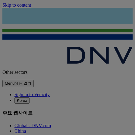
Skip to content
Other sectors
Menu
메뉴 열기
Sign in to Veracity
Korea
주요 웹사이트
Global - DNV.com
China