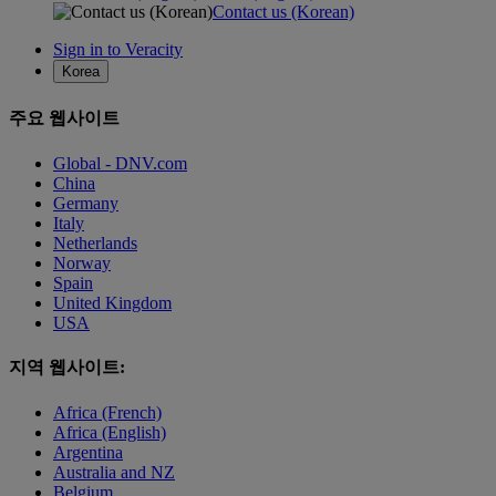
Contact us (Korean)
Sign in to Veracity
Korea
주요 웹사이트
Global - DNV.com
China
Germany
Italy
Netherlands
Norway
Spain
United Kingdom
USA
지역 웹사이트:
Africa (French)
Africa (English)
Argentina
Australia and NZ
Belgium