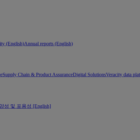
ity (English)
Annual reports (English)
ce
Supply Chain & Product Assurance
Digital Solutions
Veracity data pla
양성 및 포용성 [English]