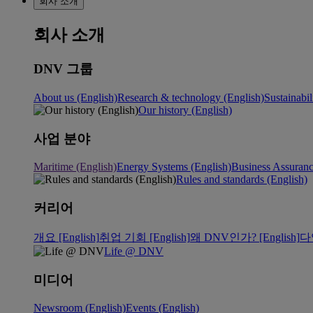
회사 소개
회사 소개
DNV 그룹
About us (English)
Research & technology (English)
Sustainabil
Our history (English)
사업 분야
Maritime (English)
Energy Systems (English)
Business Assuran
Rules and standards (English)
커리어
개요 [English]
취업 기회 [English]
왜 DNV인가? [English]
다
Life @ DNV
미디어
Newsroom (English)
Events (English)