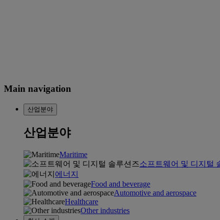
Main navigation
산업분야
산업분야
Maritime
소프트웨어 및 디지털
에너지
Food and beverage
Automotive and aerospace
Healthcare
Other industries