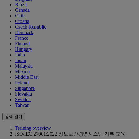
Brazil
Canada
Chile
Croatia
Czech Republic
Denmark
France
Finland
Hungary
India
Japan
Malaysia
Mexico
Middle East
Poland
Singapore
Slovakia
Sweden
Taiwan
검색 열기
Training overview
ISO/IEC 27001:2022 정보보안경영시스템 기본 교육