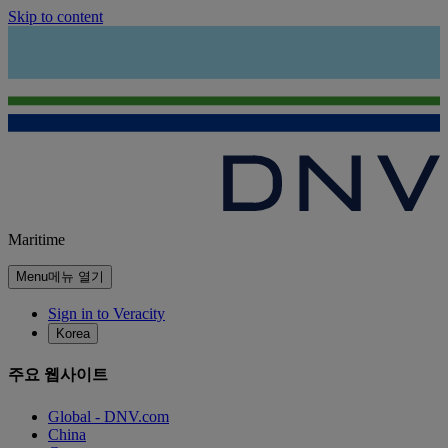
Skip to content
Maritime
Menu
메뉴 열기
Sign in to Veracity
Korea
주요 웹사이트
Global - DNV.com
China