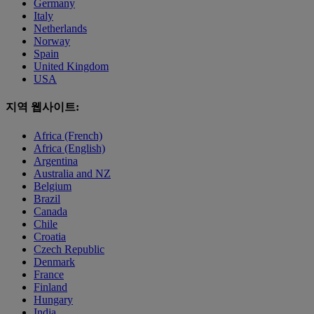
Germany
Italy
Netherlands
Norway
Spain
United Kingdom
USA
지역 웹사이트:
Africa (French)
Africa (English)
Argentina
Australia and NZ
Belgium
Brazil
Canada
Chile
Croatia
Czech Republic
Denmark
France
Finland
Hungary
India