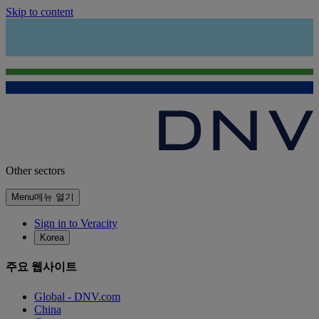
Skip to content
Other sectors
Menu
메뉴 열기
Sign in to Veracity
Korea
주요 웹사이트
Global - DNV.com
China