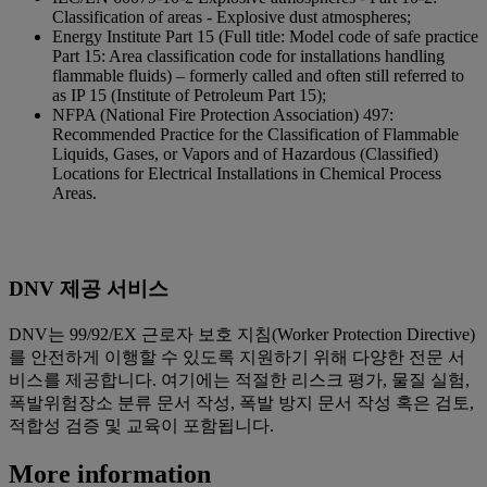
Classification of areas - Explosive dust atmospheres;
Energy Institute Part 15 (Full title: Model code of safe practice
Part 15: Area classification code for installations handling
flammable fluids) – formerly called and often still referred to
as IP 15 (Institute of Petroleum Part 15);
NFPA (National Fire Protection Association) 497:
Recommended Practice for the Classification of Flammable
Liquids, Gases, or Vapors and of Hazardous (Classified)
Locations for Electrical Installations in Chemical Process
Areas.
DNV 제공 서비스
DNV는 99/92/EX 근로자 보호 지침(Worker Protection Directive)
를 안전하게 이행할 수 있도록 지원하기 위해 다양한 전문 서
비스를 제공합니다. 여기에는 적절한 리스크 평가, 물질 실험,
폭발위험장소 분류 문서 작성, 폭발 방지 문서 작성 혹은 검토,
적합성 검증 및 교육이 포함됩니다.
More information