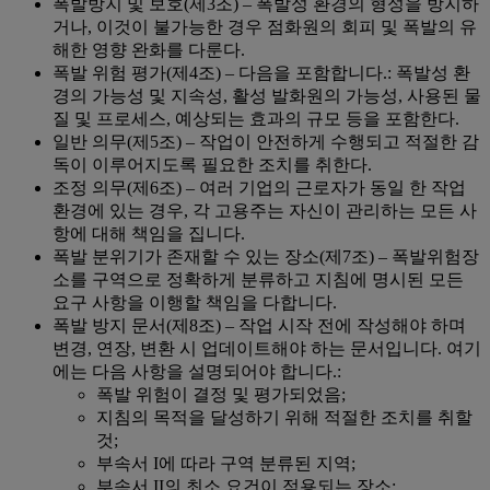
폭발방지 및 보호(제3조) – 폭발성 환경의 형성을 방지하
거나, 이것이 불가능한 경우 점화원의 회피 및 폭발의 유
해한 영향 완화를 다룬다.
폭발 위험 평가(제4조) – 다음을 포함합니다.: 폭발성 환
경의 가능성 및 지속성, 활성 발화원의 가능성, 사용된 물
질 및 프로세스, 예상되는 효과의 규모 등을 포함한다.
일반 의무(제5조) – 작업이 안전하게 수행되고 적절한 감
독이 이루어지도록 필요한 조치를 취한다.
조정 의무(제6조) – 여러 기업의 근로자가 동일 한 작업
환경에 있는 경우, 각 고용주는 자신이 관리하는 모든 사
항에 대해 책임을 집니다.
폭발 분위기가 존재할 수 있는 장소(제7조) – 폭발위험장
소를 구역으로 정확하게 분류하고 지침에 명시된 모든
요구 사항을 이행할 책임을 다합니다.
폭발 방지 문서(제8조) – 작업 시작 전에 작성해야 하며
변경, 연장, 변환 시 업데이트해야 하는 문서입니다. 여기
에는 다음 사항을 설명되어야 합니다.:
폭발 위험이 결정 및 평가되었음;
지침의 목적을 달성하기 위해 적절한 조치를 취할
것;
부속서 I에 따라 구역 분류된 지역;
부속서 II의 최소 요건이 적용되는 장소;