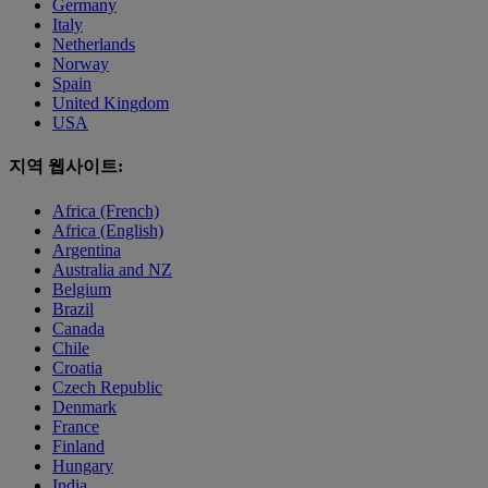
Germany
Italy
Netherlands
Norway
Spain
United Kingdom
USA
지역 웹사이트:
Africa (French)
Africa (English)
Argentina
Australia and NZ
Belgium
Brazil
Canada
Chile
Croatia
Czech Republic
Denmark
France
Finland
Hungary
India