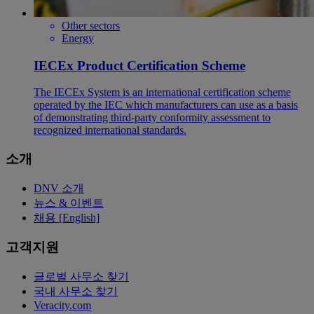
Other sectors
Energy
IECEx Product Certification Scheme
The IECEx System is an international certification scheme
operated by the IEC which manufacturers can use as a basis
of demonstrating third-party conformity assessment to
recognized international standards.
소개
DNV 소개
뉴스 & 이벤트
채용 [English]
고객지원
글로벌 사무소 찾기
국내 사무소 찾기
Veracity.com