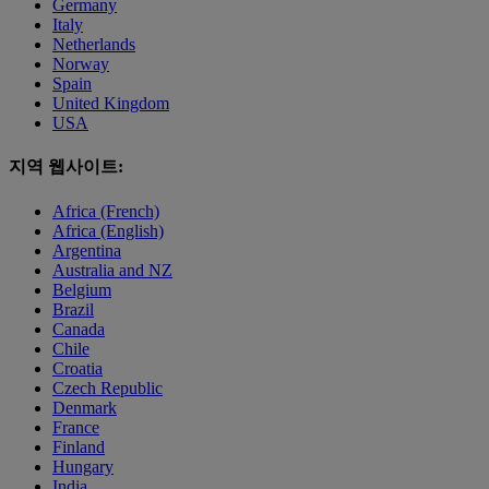
Germany
Italy
Netherlands
Norway
Spain
United Kingdom
USA
지역 웹사이트:
Africa (French)
Africa (English)
Argentina
Australia and NZ
Belgium
Brazil
Canada
Chile
Croatia
Czech Republic
Denmark
France
Finland
Hungary
India