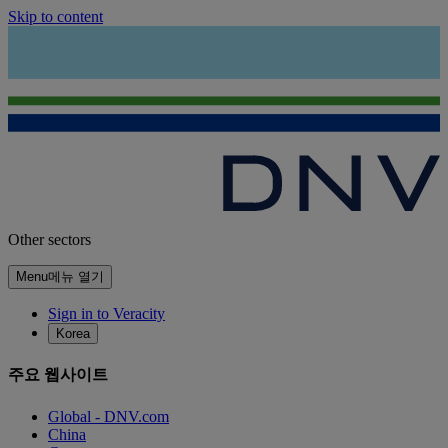
Skip to content
Other sectors
Menu
메뉴 열기
Sign in to Veracity
Korea
주요 웹사이트
Global - DNV.com
China