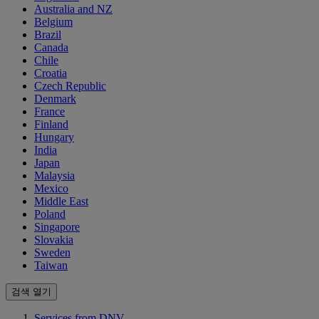
Australia and NZ
Belgium
Brazil
Canada
Chile
Croatia
Czech Republic
Denmark
France
Finland
Hungary
India
Japan
Malaysia
Mexico
Middle East
Poland
Singapore
Slovakia
Sweden
Taiwan
검색 열기
Services from DNV