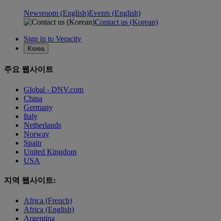
Newsroom (English)
Events (English)
Contact us (Korean)
Sign in to Veracity
Korea
주요 웹사이트
Global - DNV.com
China
Germany
Italy
Netherlands
Norway
Spain
United Kingdom
USA
지역 웹사이트:
Africa (French)
Africa (English)
Argentina