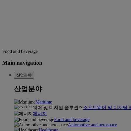
Food and beverage
Main navigation
산업분야
산업분야
Maritime
소프트웨어 및 디지털
에너지
Food and beverage
Automotive and aerospace
Healthcare