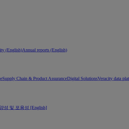
ity (English)
Annual reports (English)
ce
Supply Chain & Product Assurance
Digital Solutions
Veracity data pla
양성 및 포용성 [English]