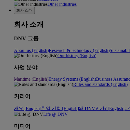
Other industries
회사 소개
회사 소개
DNV 그룹
About us (English)
Research & technology (English)
Sustainabil
Our history (English)
사업 분야
Maritime (English)
Energy Systems (English)
Business Assuran
Rules and standards (English)
커리어
개요 [English]
취업 기회 [English]
왜 DNV인가? [English]
다
Life @ DNV
미디어