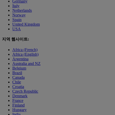
Germany
Italy
Netherlands
Norway
Spain
United Kingdom
USA
지역 웹사이트:
Africa (French)
Africa (English)
Argentina
Australia and NZ
Belgium
Brazil
Canada
Chile
Croatia
Czech Republic
Denmark
France
Finland
Hungary
India