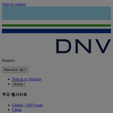
Skip to content
Finance
Menu
메뉴 열기
Sign in to Veracity
Korea
주요 웹사이트
Global - DNV.com
China