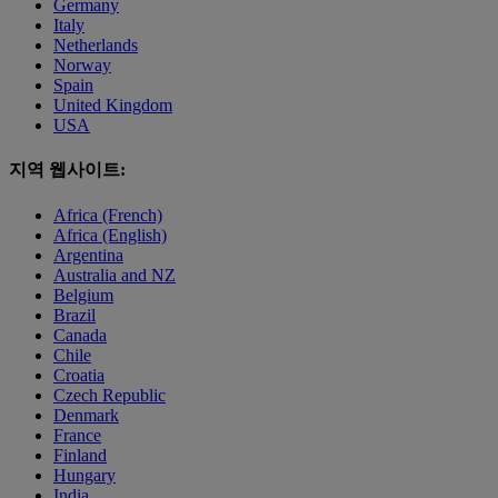
Germany
Italy
Netherlands
Norway
Spain
United Kingdom
USA
지역 웹사이트:
Africa (French)
Africa (English)
Argentina
Australia and NZ
Belgium
Brazil
Canada
Chile
Croatia
Czech Republic
Denmark
France
Finland
Hungary
India