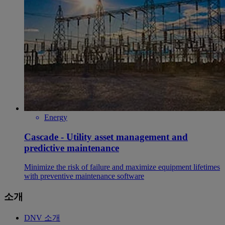
Energy
Cascade - Utility asset management and
predictive maintenance
Minimize the risk of failure and maximize equipment lifetimes
with preventive maintenance software
소개
DNV 소개