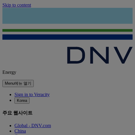
Skip to content
Energy
Menu
메뉴 열기
Sign in to Veracity
Korea
주요 웹사이트
Global - DNV.com
China