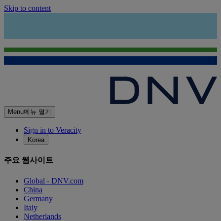
Skip to content
Menu
메뉴 열기
Sign in to Veracity
Korea
주요 웹사이트
Global - DNV.com
China
Germany
Italy
Netherlands