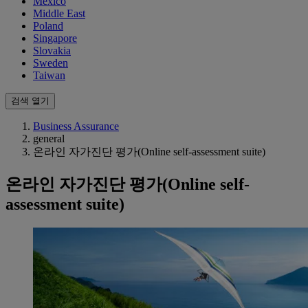
Mexico
Middle East
Poland
Singapore
Slovakia
Sweden
Taiwan
검색 열기
Business Assurance
general
온라인 자가진단 평가(Online self-assessment suite)
온라인 자가진단 평가(Online self-
assessment suite)