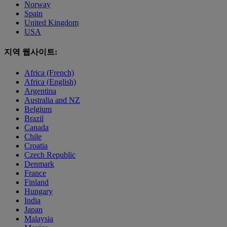
Norway
Spain
United Kingdom
USA
지역 웹사이트:
Africa (French)
Africa (English)
Argentina
Australia and NZ
Belgium
Brazil
Canada
Chile
Croatia
Czech Republic
Denmark
France
Finland
Hungary
India
Japan
Malaysia