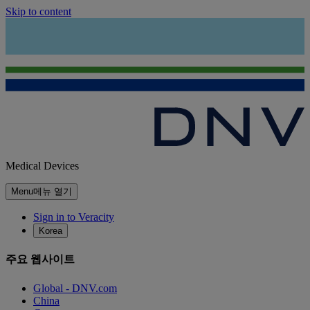
Skip to content
Medical Devices
Menu
메뉴 열기
Sign in to Veracity
Korea
주요 웹사이트
Global - DNV.com
China