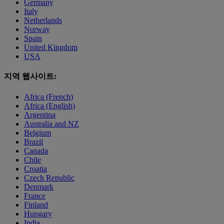
Germany
Italy
Netherlands
Norway
Spain
United Kingdom
USA
지역 웹사이트:
Africa (French)
Africa (English)
Argentina
Australia and NZ
Belgium
Brazil
Canada
Chile
Croatia
Czech Republic
Denmark
France
Finland
Hungary
India