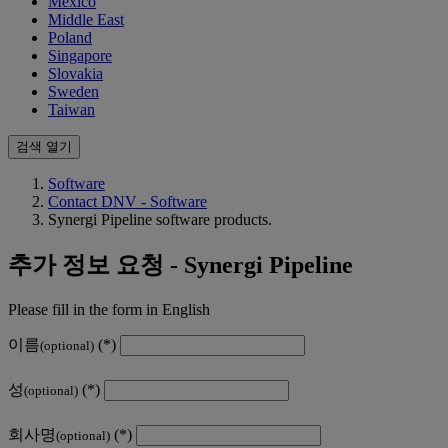
Mexico
Middle East
Poland
Singapore
Slovakia
Sweden
Taiwan
검색 열기
Software
Contact DNV - Software
Synergi Pipeline software products.
추가 정보 요청 - Synergi Pipeline
Please fill in the form in English
이름
(optional)
성
(optional)
회사명
(optional)