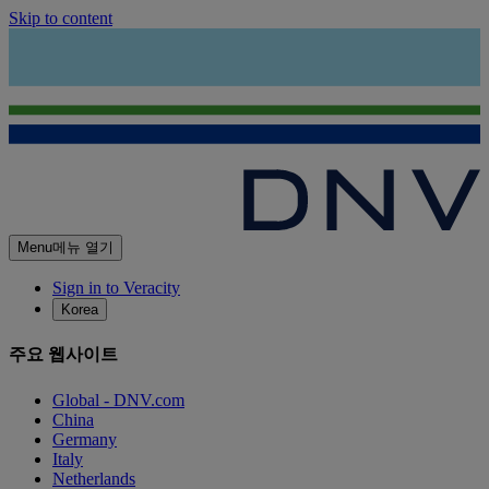
Skip to content
Menu
메뉴 열기
Sign in to Veracity
Korea
주요 웹사이트
Global - DNV.com
China
Germany
Italy
Netherlands