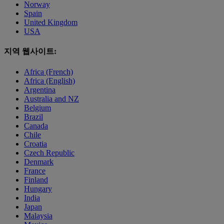
Norway
Spain
United Kingdom
USA
지역 웹사이트:
Africa (French)
Africa (English)
Argentina
Australia and NZ
Belgium
Brazil
Canada
Chile
Croatia
Czech Republic
Denmark
France
Finland
Hungary
India
Japan
Malaysia