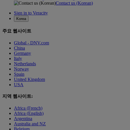
Contact us (Korean)
Sign in to Veracity
Korea
주요 웹사이트
Global - DNV.com
China
Germany
Italy
Netherlands
Norway
Spain
United Kingdom
USA
지역 웹사이트:
Africa (French)
Africa (English)
Argentina
Australia and NZ
Belgium