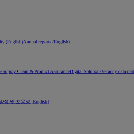
ity (English)
Annual reports (English)
ce
Supply Chain & Product Assurance
Digital Solutions
Veracity data pla
양성 및 포용성 [English]