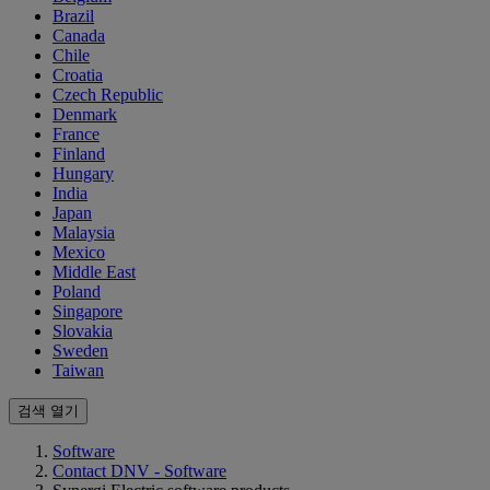
Brazil
Canada
Chile
Croatia
Czech Republic
Denmark
France
Finland
Hungary
India
Japan
Malaysia
Mexico
Middle East
Poland
Singapore
Slovakia
Sweden
Taiwan
검색 열기
Software
Contact DNV - Software