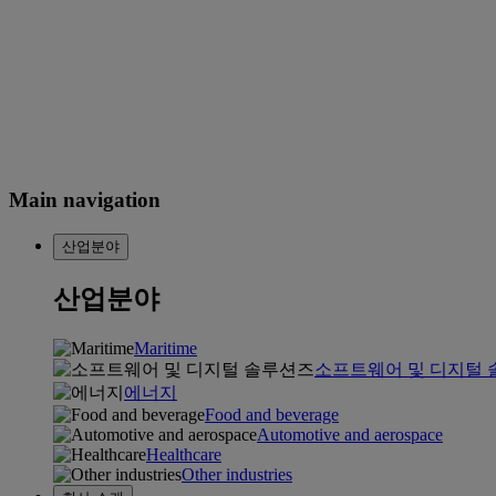
Main navigation
산업분야
산업분야
Maritime
소프트웨어 및 디지털
에너지
Food and beverage
Automotive and aerospace
Healthcare
Other industries