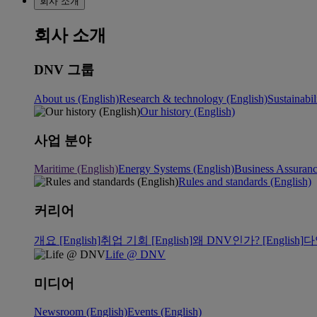
회사 소개
회사 소개
DNV 그룹
About us (English)
Research & technology (English)
Sustainabil
Our history (English)
사업 분야
Maritime (English)
Energy Systems (English)
Business Assuran
Rules and standards (English)
커리어
개요 [English]
취업 기회 [English]
왜 DNV인가? [English]
다
Life @ DNV
미디어
Newsroom (English)
Events (English)