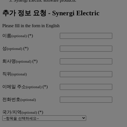
Synergi Electric software products.
추가 정보 요청 - Synergi Electric
Please fill in the form in English
이름
(optional)
성
(optional)
회사명
(optional)
직위
(optional)
이메일 주소
(optional)
전화번호
(optional)
국가/지역
(optional)