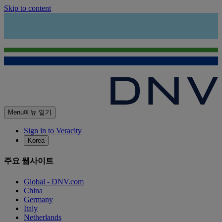
Skip to content
Menu
메뉴 열기
Sign in to Veracity
Korea
주요 웹사이트
Global - DNV.com
China
Germany
Italy
Netherlands