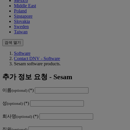
Mexico
Middle East
Poland
Singapore
Slovakia
Sweden
Taiwan
검색 열기
Software
Contact DNV - Software
Sesam software products.
추가 정보 요청 - Sesam
이름
(optional)
성
(optional)
회사명
(optional)
직위
(optional)