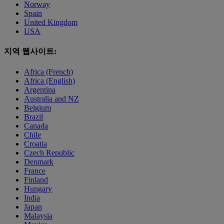
Norway
Spain
United Kingdom
USA
지역 웹사이트:
Africa (French)
Africa (English)
Argentina
Australia and NZ
Belgium
Brazil
Canada
Chile
Croatia
Czech Republic
Denmark
France
Finland
Hungary
India
Japan
Malaysia