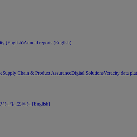
ity (English)
Annual reports (English)
ce
Supply Chain & Product Assurance
Digital Solutions
Veracity data pla
양성 및 포용성 [English]