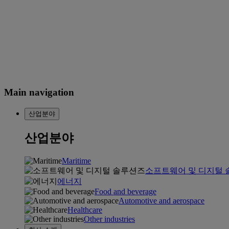
Main navigation
산업분야
산업분야
Maritime
소프트웨어 및 디지털
에너지
Food and beverage
Automotive and aerospace
Healthcare
Other industries