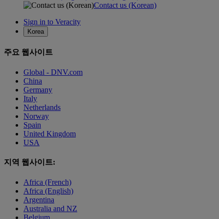
Contact us (Korean)
Sign in to Veracity
Korea
주요 웹사이트
Global - DNV.com
China
Germany
Italy
Netherlands
Norway
Spain
United Kingdom
USA
지역 웹사이트:
Africa (French)
Africa (English)
Argentina
Australia and NZ
Belgium