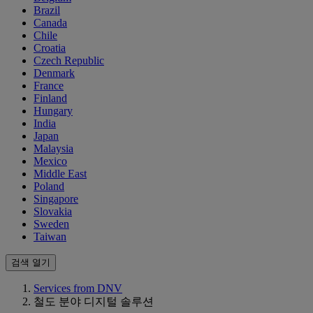
Brazil
Canada
Chile
Croatia
Czech Republic
Denmark
France
Finland
Hungary
India
Japan
Malaysia
Mexico
Middle East
Poland
Singapore
Slovakia
Sweden
Taiwan
검색 열기
Services from DNV
철도 분야 디지털 솔루션