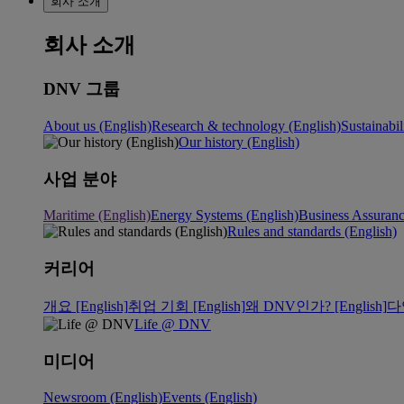
회사 소개
회사 소개
DNV 그룹
About us (English)
Research & technology (English)
Sustainabil
Our history (English)
사업 분야
Maritime (English)
Energy Systems (English)
Business Assuran
Rules and standards (English)
커리어
개요 [English]
취업 기회 [English]
왜 DNV인가? [English]
다
Life @ DNV
미디어
Newsroom (English)
Events (English)