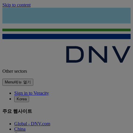
Skip to content
Other sectors
Menu
메뉴 열기
Sign in to Veracity
Korea
주요 웹사이트
Global - DNV.com
China