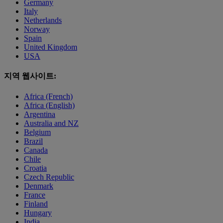
Germany
Italy
Netherlands
Norway
Spain
United Kingdom
USA
지역 웹사이트:
Africa (French)
Africa (English)
Argentina
Australia and NZ
Belgium
Brazil
Canada
Chile
Croatia
Czech Republic
Denmark
France
Finland
Hungary
India