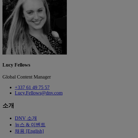
Lucy Fellows
Global Content Manager
+337 61 49 75 57
Lucy.Fellows@dnv.com
소개
DNV 소개
뉴스 & 이벤트
채용 [English]