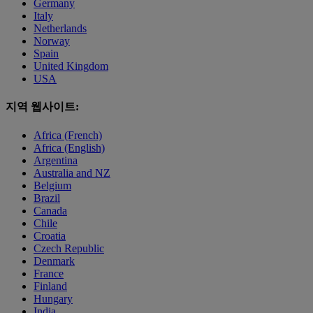
Germany
Italy
Netherlands
Norway
Spain
United Kingdom
USA
지역 웹사이트:
Africa (French)
Africa (English)
Argentina
Australia and NZ
Belgium
Brazil
Canada
Chile
Croatia
Czech Republic
Denmark
France
Finland
Hungary
India