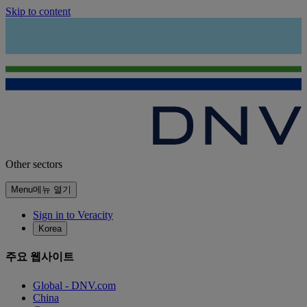
Skip to content
Other sectors
Menu
메뉴 열기
Sign in to Veracity
Korea
주요 웹사이트
Global - DNV.com
China