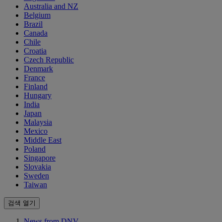
Australia and NZ
Belgium
Brazil
Canada
Chile
Croatia
Czech Republic
Denmark
France
Finland
Hungary
India
Japan
Malaysia
Mexico
Middle East
Poland
Singapore
Slovakia
Sweden
Taiwan
검색 열기
News from DNV