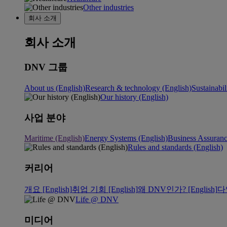
Other industries
회사 소개
회사 소개
DNV 그룹
About us (English)
Research & technology (English)
Sustainabil
Our history (English)
사업 분야
Maritime (English)
Energy Systems (English)
Business Assuran
Rules and standards (English)
커리어
개요 [English]
취업 기회 [English]
왜 DNV인가? [English]
다
Life @ DNV
미디어