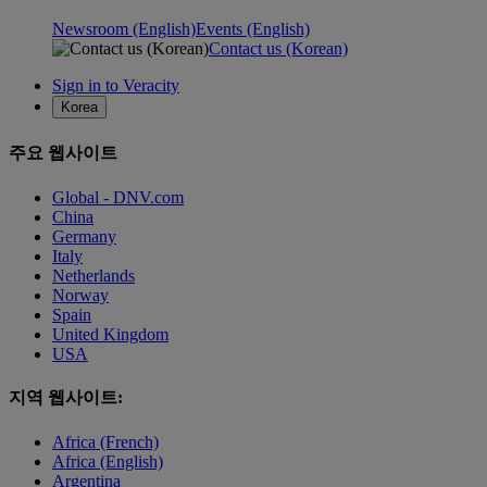
Newsroom (English)
Events (English)
Contact us (Korean)
Sign in to Veracity
Korea
주요 웹사이트
Global - DNV.com
China
Germany
Italy
Netherlands
Norway
Spain
United Kingdom
USA
지역 웹사이트:
Africa (French)
Africa (English)
Argentina