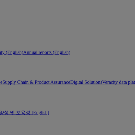
ity (English)
Annual reports (English)
ce
Supply Chain & Product Assurance
Digital Solutions
Veracity data pla
양성 및 포용성 [English]