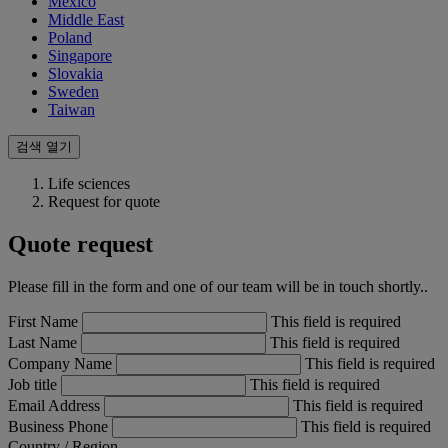
Mexico
Middle East
Poland
Singapore
Slovakia
Sweden
Taiwan
검색 열기
Life sciences
Request for quote
Quote request
Please fill in the form and one of our team will be in touch shortly..
First Name
This field is required
Last Name
This field is required
Company Name
This field is required
Job title
This field is required
Email Address
This field is required
Business Phone
This field is required
Country / Region