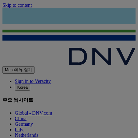
Skip to content
Menu
메뉴 열기
Sign in to Veracity
Korea
주요 웹사이트
Global - DNV.com
China
Germany
Italy
Netherlands