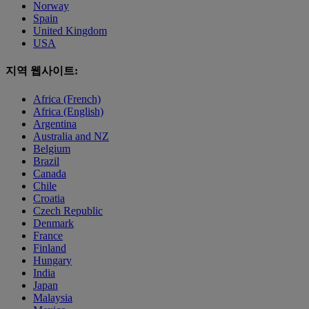
Norway
Spain
United Kingdom
USA
지역 웹사이트:
Africa (French)
Africa (English)
Argentina
Australia and NZ
Belgium
Brazil
Canada
Chile
Croatia
Czech Republic
Denmark
France
Finland
Hungary
India
Japan
Malaysia