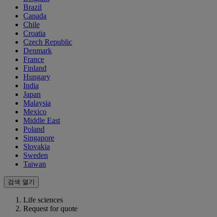
Brazil
Canada
Chile
Croatia
Czech Republic
Denmark
France
Finland
Hungary
India
Japan
Malaysia
Mexico
Middle East
Poland
Singapore
Slovakia
Sweden
Taiwan
검색 열기
Life sciences
Request for quote