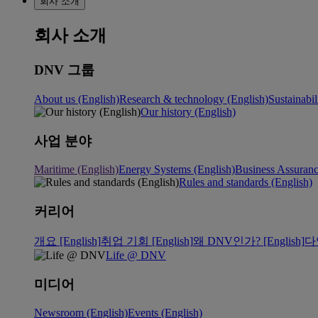
회사 소개
회사 소개
DNV 그룹
About us (English)
Research & technology (English)
Sustainabil
Our history (English)
사업 분야
Maritime (English)
Energy Systems (English)
Business Assuran
Rules and standards (English)
커리어
개요 [English]
취업 기회 [English]
왜 DNV인가? [English]
다
Life @ DNV
미디어
Newsroom (English)
Events (English)