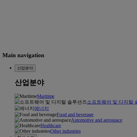
Main navigation
산업분야
산업분야
Maritime
소프트웨어 및 디지털
에너지
Food and beverage
Automotive and aerospace
Healthcare
Other industries