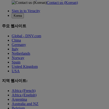
Contact us (Korean)
Sign in to Veracity
Korea
주요 웹사이트
Global - DNV.com
China
Germany
Italy
Netherlands
Norway
Spain
United Kingdom
USA
지역 웹사이트:
Africa (French)
Africa (English)
Argentina
Australia and NZ
Belgium