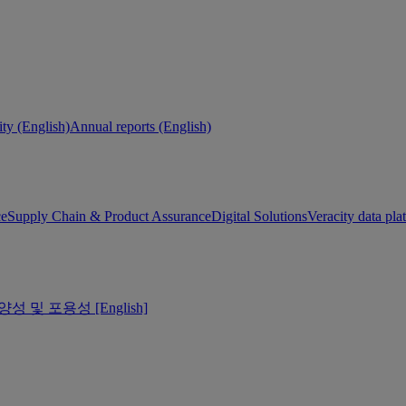
ity (English)
Annual reports (English)
ce
Supply Chain & Product Assurance
Digital Solutions
Veracity data pla
양성 및 포용성 [English]