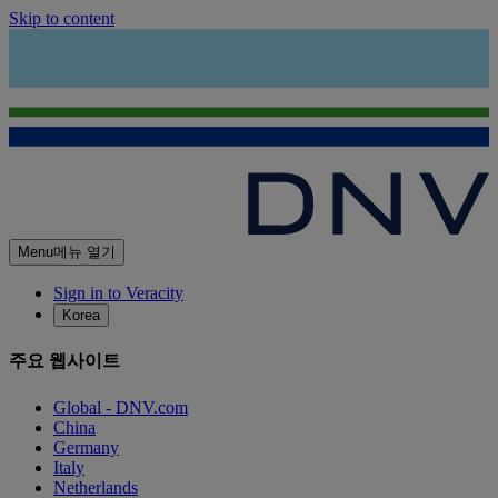
Skip to content
Menu
메뉴 열기
Sign in to Veracity
Korea
주요 웹사이트
Global - DNV.com
China
Germany
Italy
Netherlands