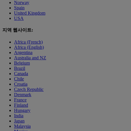
Norway
Spain
United Kingdom
USA
지역 웹사이트:
Africa (French)
Africa (English)
Argentina
Australia and NZ
Belgium
Brazil
Canada
Chile
Croatia
Czech Republic
Denmark
France
Finland
Hungary
India
Japan
Malaysia