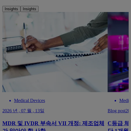
Insights
Insights
Medical Devices
Medic
2026 년 , 07 월 , 13일
Blog post
20
MDR 및 IVDR 부속서 VII 개정: 제조업체
C등급 체
가 알아야 할 사항
단 1개월