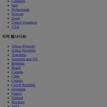
Germany
Italy
Netherlands
Norway
Spain
United Kingdom
USA
지역 웹사이트:
Africa (French)
Africa (English)
Argentina
Australia and NZ
Belgium
Brazil
Canada
Chile
Croatia
Czech Republic
Denmark
France
Finland
Hungary
India