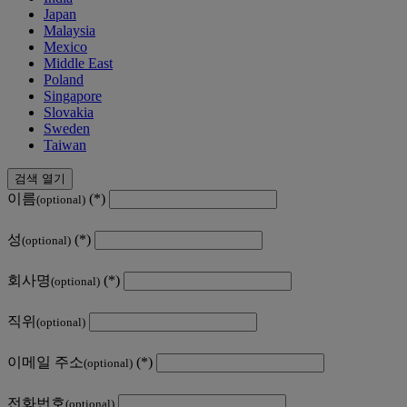
Japan
Malaysia
Mexico
Middle East
Poland
Singapore
Slovakia
Sweden
Taiwan
검색 열기
이름
(optional)
성
(optional)
회사명
(optional)
직위
(optional)
이메일 주소
(optional)
전화번호
(optional)