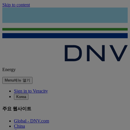
Skip to content
Energy
Menu
메뉴 열기
Sign in to Veracity
Korea
주요 웹사이트
Global - DNV.com
China