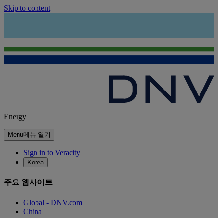
Skip to content
Energy
Menu
메뉴 열기
Sign in to Veracity
Korea
주요 웹사이트
Global - DNV.com
China