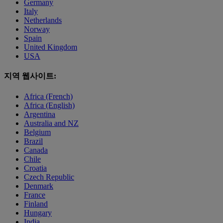
Germany
Italy
Netherlands
Norway
Spain
United Kingdom
USA
지역 웹사이트:
Africa (French)
Africa (English)
Argentina
Australia and NZ
Belgium
Brazil
Canada
Chile
Croatia
Czech Republic
Denmark
France
Finland
Hungary
India