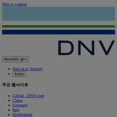
Skip to content
Menu
메뉴 열기
Sign in to Veracity
Korea
주요 웹사이트
Global - DNV.com
China
Germany
Italy
Netherlands