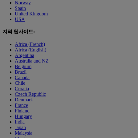
Norway
Spain
United Kingdom
USA
지역 웹사이트:
Africa (French)
Africa (English)
Argentina
Australia and NZ
Belgium
Brazil
Canada
Chile
Croatia
Czech Republic
Denmark
France
Finland
Hungary
India
Japan
Malaysia