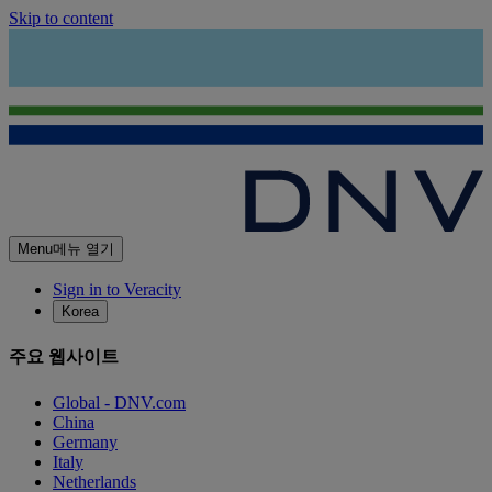
Skip to content
Menu
메뉴 열기
Sign in to Veracity
Korea
주요 웹사이트
Global - DNV.com
China
Germany
Italy
Netherlands