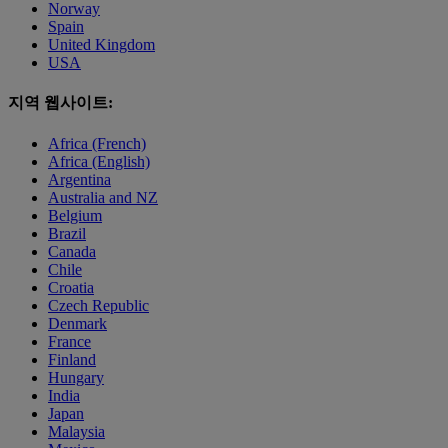
Norway
Spain
United Kingdom
USA
지역 웹사이트:
Africa (French)
Africa (English)
Argentina
Australia and NZ
Belgium
Brazil
Canada
Chile
Croatia
Czech Republic
Denmark
France
Finland
Hungary
India
Japan
Malaysia