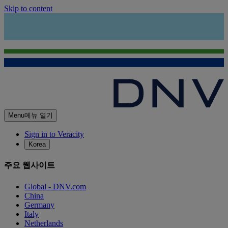
Skip to content
Menu
메뉴 열기
Sign in to Veracity
Korea
주요 웹사이트
Global - DNV.com
China
Germany
Italy
Netherlands