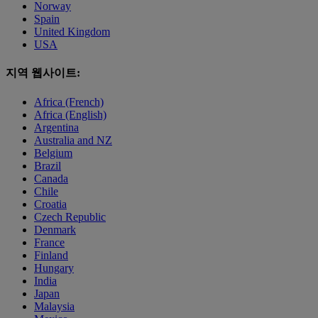
Norway
Spain
United Kingdom
USA
지역 웹사이트:
Africa (French)
Africa (English)
Argentina
Australia and NZ
Belgium
Brazil
Canada
Chile
Croatia
Czech Republic
Denmark
France
Finland
Hungary
India
Japan
Malaysia